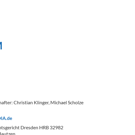
M
fter: Christian Klinger, Michael Scholze
IA.de
mtsgericht Dresden HRB 32982
 Bautzen