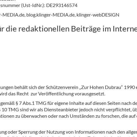
onsnummer (Ust-IdNr.): DE293146574
r-MEDIA.de, blog.klinger-MEDIA.de, klinger-webDESIGN
r die redaktionellen Beiträge im Interne
chungen behält sich der Schützenverein „Zur Hohen Dubrau“ 1990 e
wird das Recht zur Veröffentlichung vorausgesetzt.
r gemäß § 7 Abs.1 TMG für eigene Inhalte auf diesen Seiten nach 
s 10 TMG sind wir als Diensteanbieter jedoch nicht verpflichtet, ü
tionen zu überwachen oder nach Umständen zu forschen, die auf e
ung oder Sperrung der Nutzung von Informationen nach den allg