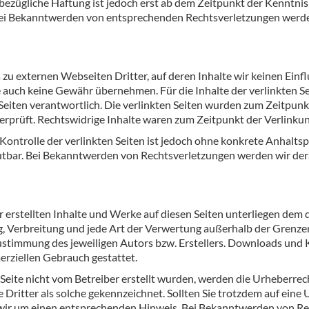
bezügliche Haftung ist jedoch erst ab dem Zeitpunkt der Kenntnis
Bei Bekanntwerden von entsprechenden Rechtsverletzungen werden
 zu externen Webseiten Dritter, auf deren Inhalte wir keinen Ein
e auch keine Gewähr übernehmen. Für die Inhalte der verlinkten Seit
Seiten verantwortlich. Die verlinkten Seiten wurden zum Zeitpunk
rprüft. Rechtswidrige Inhalte waren zum Zeitpunkt der Verlinkun
Kontrolle der verlinkten Seiten ist jedoch ohne konkrete Anhalts
utbar. Bei Bekanntwerden von Rechtsverletzungen werden wir de
r erstellten Inhalte und Werke auf diesen Seiten unterliegen dem
ng, Verbreitung und jede Art der Verwertung außerhalb der Grenz
ustimmung des jeweiligen Autors bzw. Erstellers. Downloads und K
erziellen Gebrauch gestattet.
r Seite nicht vom Betreiber erstellt wurden, werden die Urheberrec
Dritter als solche gekennzeichnet. Sollten Sie trotzdem auf eine
wir um einen entsprechenden Hinweis. Bei Bekanntwerden von R